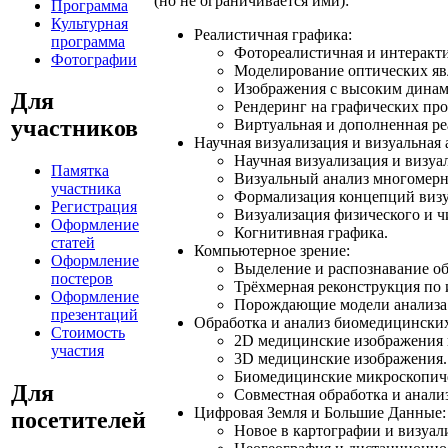
(но не ограничивается ими):
Программа
Культурная
Реалистичная графика:
программа
Фотореалистичная и интеракти
Фотографии
Моделирование оптических яв
Изображения с высоким динам
Для
Рендеринг на графических про
участников
Виртуальная и дополненная ре
Научная визуализация и визуальная 
Научная визуализация и визуа
Памятка
Визуальный анализ многомер
участника
Формализация концепций визуа
Регистрация
Визуализация физического и ч
Оформление
Когнитивная графика.
статей
Компьютерное зрение:
Оформление
Выделение и распознавание об
постеров
Трёхмерная реконструкция по 
Оформление
Порождающие модели анализа 
презентаций
Обработка и анализ биомедицински
Стоимость
2D медицинские изображения 
участия
3D медицинские изображения.
Биомедицинские микроскопиче
Для
Совместная обработка и анал
Цифровая Земля и Большие Данные:
посетителей
Новое в картографии и визуал