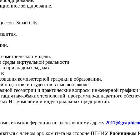
е зондирование.
нционное зондирование.
ссов. Smart City.
азвития.
нии.
геометрической модели.
 среды виртуальной реальности.
 в прикладных задачах.
е:
зования компьютерной графики в образовании.
й подготовки студентов в высшей школе.
адной геометрии и практические вопросы инженерной графики 
ентация наукоёмких технологий, программно-аппаратного обесп
чных ИТ-компаний и индустриальных предприятий.
комитетом конференции по электронному адресу
2017@graphico
язаться с членом орг. комитета на стороне ПГНИУ
Рябининым К