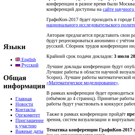
конференции в разное время были Москва
конференций доступны на
сайте научног
ГрафиКон-2017 будет проходить в городе 
национального исследовательского полит
Авторам предлагается представить свои 
будут рецензироваться анонимно с учётом
Языки
русский. Сборник трудов конференции и
Крайний срок подачи докладов:
3 июля 2
English
Русский
Лучшие доклады конференции будут опуб
Лучшие работы в области научной визуал
Общая
Scopus). Лучшие работы математической 
«Математическое моделирование»
.
информация
В рамках конференции будет проводиться
(объёмом до 4 страниц). Принятые работы
Главная
работы будут участвовать в конкурсе раб
Новости
Контакты
Также в рамках конференции пройдёт
пре
Оргкомитет
зрения, систем визуализации и виртуаль
Приглашение
к участию
Тематика конференции ГрафиКон-2017
в
Важные даты